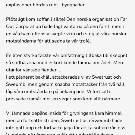
explosioner hördes runt i byggnaden.
Plötsligt kom soffan i sikte! Den norska organisation Far
Out Corporation hade lagt vantarna på den först, men i
en våldsam offensiv svepte vi in och slog ut våra norska
motståndarna för att sedna ta vår trofé.
En liten styrka täckte vår omfattning tillbaka till skeppet
så soffbärarna med eskort kunde lämna området. Men
utanför väntade fienden…
I ett planerat bakhåll attackerades vi av Swetrust och
Sweumb, men genom snabba motattacker från två håll
låg våra motståndare på bekämpade. Vi fortsatte
pressade framåt mot en seger som kom allt närmare.
Vi lämnade depåns insida för gryningens kara himmel
men än fortsatte striden, Swetrust och Sweumb hade
inte gätt upp och fortsatte jaga för att ta soffan från oss.
Vi delade på våran styrka för att underhålla dessa