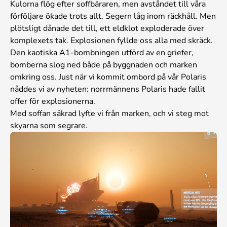
Kulorna flög efter soffbäraren, men avståndet till våra
förföljare ökade trots allt. Segern låg inom räckhåll. Men
plötsligt dånade det till, ett eldklot exploderade över
komplexets tak. Explosionen fyllde oss alla med skräck.
Den kaotiska A1-bombningen utförd av en griefer,
bomberna slog ned både på byggnaden och marken
omkring oss. Just när vi kommit ombord på vår Polaris
nåddes vi av nyheten: norrmännens Polaris hade fallit
offer för explosionerna.
Med soffan säkrad lyfte vi från marken, och vi steg mot
skyarna som segrare.